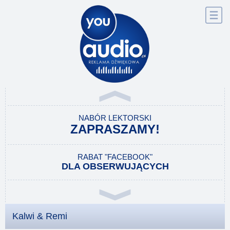
Nawigacj
NABÓR LEKTORSKI
ZAPRASZAMY!
RABAT "FACEBOOK"
DLA OBSERWUJĄCYCH
POLUB NASZ PROFIL
I ZYSKAJ RABAT!
Kalwi & Remi