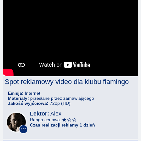
REKLAMY VIDEO
W JAKOŚCI 4K
-10% PRZY ZAMÓWIENIU
3 PRODUKCJI
TWOJA REKLAMA DŹWIĘKOWA
W PROFESJONALNYM WYDANIU!
Spot reklamowy video dla klubu flamingo
Emisja:
Internet
Materiały:
przesłane przez zamawiającego
Jakość wyjściowa:
720p (HD)
Lektor:
Alex
Ranga cenowa:
Czas realizacji reklamy 1 dzień
nr 6